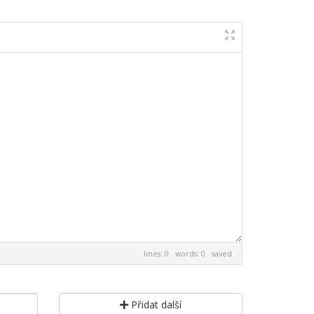
lines: 0 words: 0
saved
Přidat další