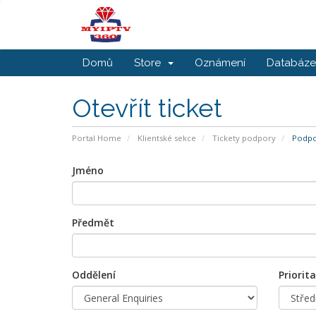
Domů
Store
Oznámení
Databáze 
Otevřít ticket
Portal Home
Klientské sekce
Tickety podpory
Podpor
Jméno
Předmět
Oddělení
Priorita