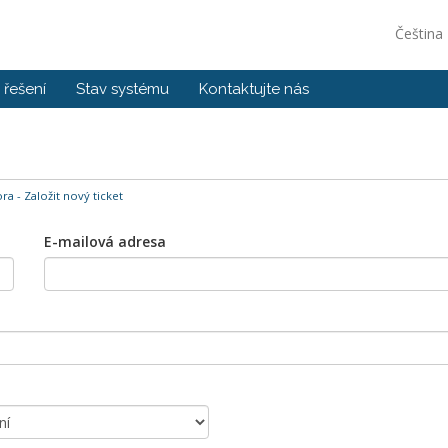
Čeština
řešení
Stav systému
Kontaktujte nás
a - Založit nový ticket
E-mailová adresa