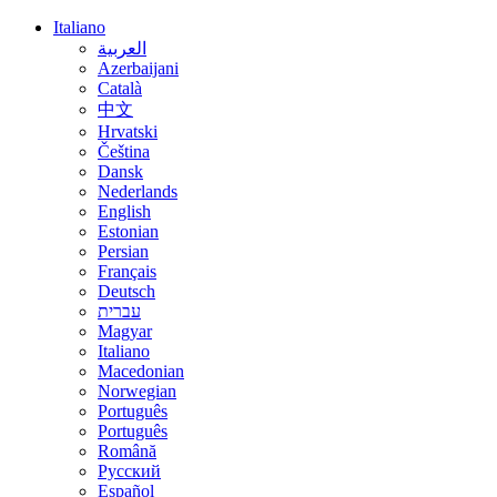
Italiano
العربية
Azerbaijani
Català
中文
Hrvatski
Čeština
Dansk
Nederlands
English
Estonian
Persian
Français
Deutsch
עברית
Magyar
Italiano
Macedonian
Norwegian
Português
Português
Română
Русский
Español