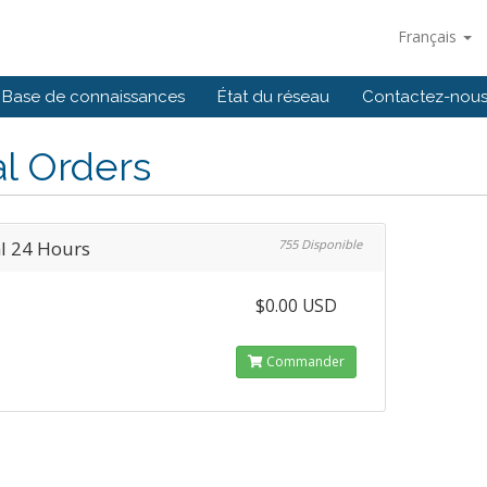
Français
Base de connaissances
État du réseau
Contactez-nou
al Orders
al 24 Hours
755 Disponible
$0.00 USD
Commander