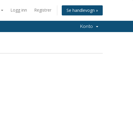
n
Logg inn
Registrer
Se handlevogn »
Konto