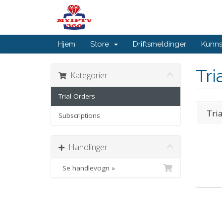
Hjem
Store
Driftsmeldinger
Kunn
Tri
Kategorier
Trial Orders
Tri
Subscriptions
Handlinger
Se handlevogn »