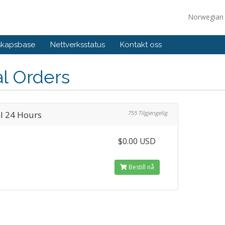
Norwegia
skapsbase
Nettverksstatus
Kontakt oss
al Orders
al 24 Hours
755 Tilgjengelig
$0.00 USD
Bestill nå